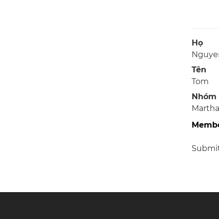
Họ
Nguye
Tên
Tom
Nhóm
Marth
Membe
Submi