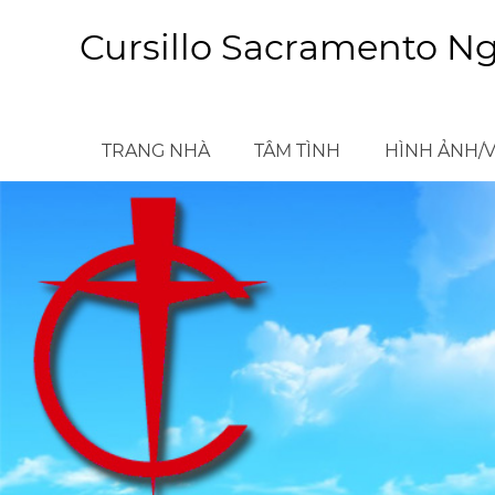
Skip
to
Cursillo Sacramento N
main
content
TRANG NHÀ
TÂM TÌNH
HÌNH ẢNH/