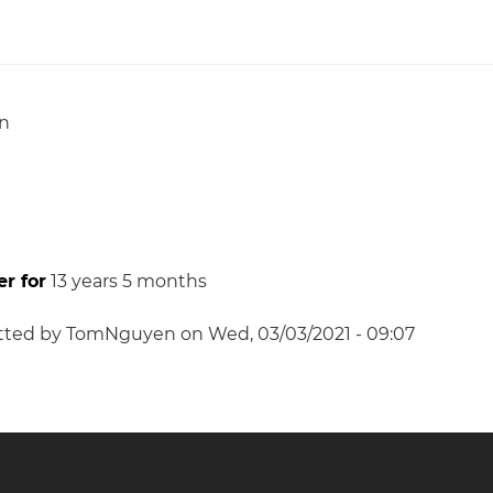
n
a
r for
13 years 5 months
tted by
TomNguyen
on
Wed, 03/03/2021 - 09:07