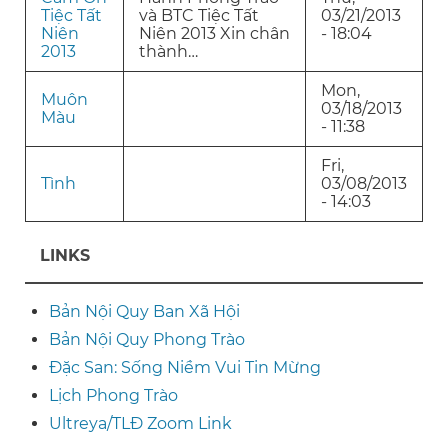
Tiệc Tất
và BTC Tiệc Tất
03/21/2013
Niên
Niên 2013 Xin chân
- 18:04
2013
thành…
Mon,
Muôn
03/18/2013
Màu
- 11:38
Fri,
Tình
03/08/2013
- 14:03
LINKS
Bản Nội Quy Ban Xã Hội
Bản Nội Quy Phong Trào
Đặc San: Sống Niềm Vui Tin Mừng
Lịch Phong Trào
Ultreya/TLĐ Zoom Link