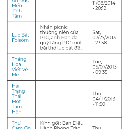
Ân Đức
11/08/2014
Mến
- 20:12
Tĩnh
Tâm
Nhân picnic
thường niên của
Sat,
Lục Bát
PTC, anh Hân đã
07/27/2013
Folsòm
quý tặng PTC một
- 23:58
bài thơ lục bát để…
Tháng
Tue,
Hoa
05/07/2013
Viết Về
- 09:35
Mẹ
Hai
Trạng
Thu,
Thái
04/11/2013
Một
- 11:50
Tâm
Hồn
Thư
Kính gởi : Ban Điều
Cám Ơn
Hành Phong Trào
Thu,