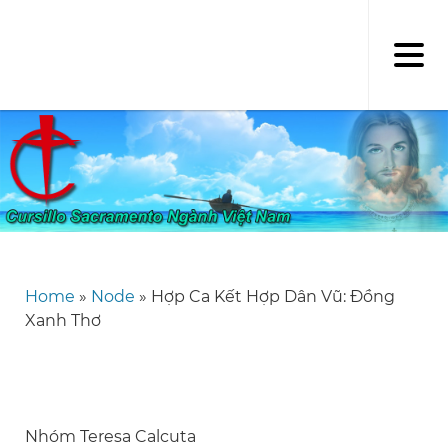
Skip
to
main
content
Home
Node
Hợp Ca Kết Hợp Dân Vũ: Đồng
Breadcrumb
Xanh Thơ
Nhóm Teresa Calcuta