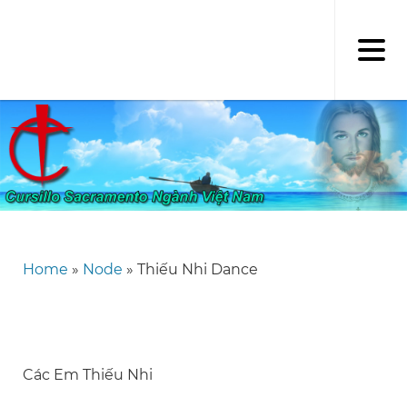
Skip
to
main
content
Home
Node
Thiếu Nhi Dance
Breadcrumb
Các Em Thiếu Nhi