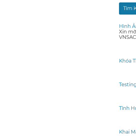
Hình Ả
Xin mờ
VNSAC0
Khóa T
Testin
Tĩnh H
Khai M