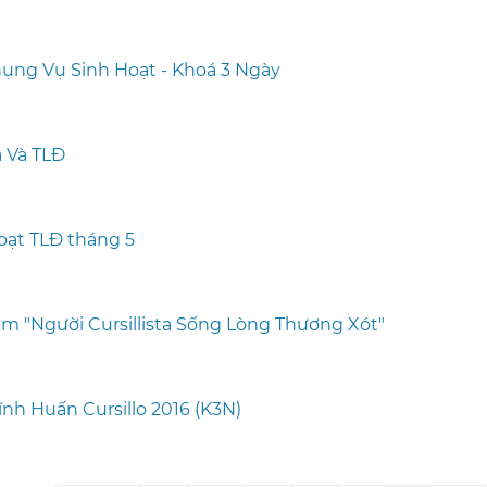
ụng Vụ Sinh Hoạt - Khoá 3 Ngày
a Và TLĐ
oạt TLĐ tháng 5
âm "Người Cursillista Sống Lòng Thương Xót"
ĩnh Huấn Cursillo 2016 (K3N)