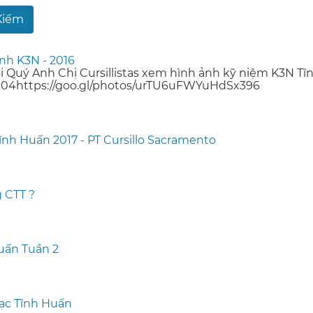
nh K3N - 2016
i Quý Anh Chị Cursillistas xem hình ảnh kỹ niệm K3N Ti
4https://goo.gl/photos/urTU6uFWYuHdSx396
ĩnh Huấn 2017 - PT Cursillo Sacramento
g CTT ?
uấn Tuần 2
ạc Tĩnh Huấn