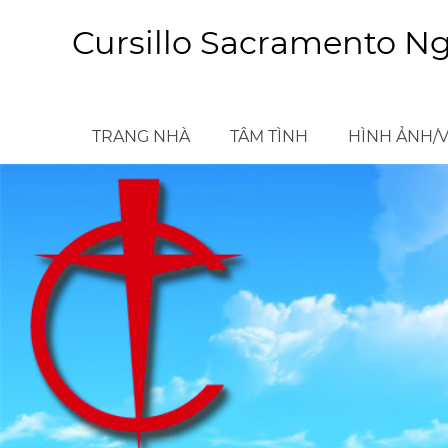
Skip
to
Cursillo Sacramento N
main
content
TRANG NHÀ
TÂM TÌNH
HÌNH ẢNH/