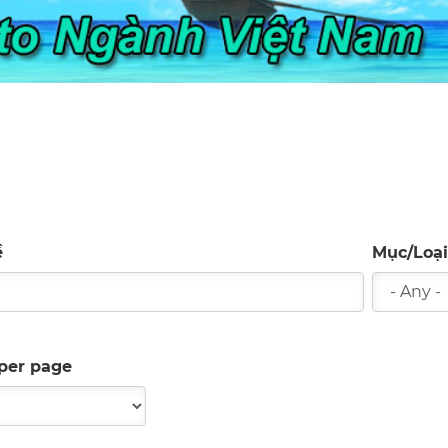
eadcrumb
ề
Mục/Loại
per page