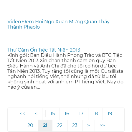
Video Đêm Hội Ngộ Xuân Mừng Quan Thầy
Thánh Phaolo
Thư Cám Ơn Tiệc Tất Niên 2013
Kính gởi : Ban Điều Hành Phong Trào và BTC Tiệc
Tất Niên 2013 Xin chân thành cám ơn quý Ban
Điều Hành và Anh Chị đã cho tôi cơ hội dự tiệc
Tân Niên 2013. Tuy rằng tôi cũng là một Cursillista
nghành nói tiếng Việt, thế nhưng đã từ lâu tôi
không sinh hoạt với anh em PT tiếng Việt. Nay do
hảo ý của an…
…
Page
15
Page
16
Page
17
Page
18
Page
19
Pagination
Page
20
Current
21
Page
22
Page
23